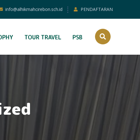
info@alhikmahcirebon.sch.id
PENDAFTARAN
OPHY
TOUR TRAVEL
PSB
ized