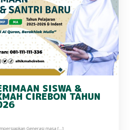
ERIMAAN SISWA &
KMAH CIREBON TAHUN
026
empersiapkan Generasi masa […]